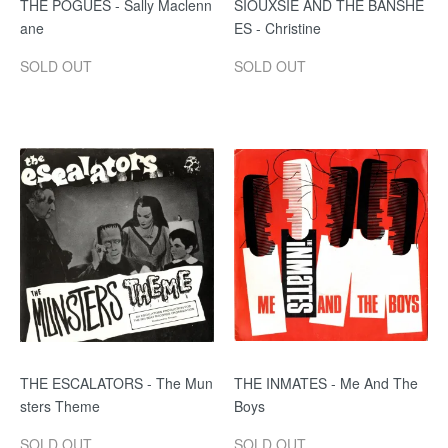
THE POGUES - Sally Maclenn
SIOUXSIE AND THE BANSHE
ane
ES - Christine
SOLD OUT
SOLD OUT
THE ESCALATORS - The Mun
THE INMATES - Me And The
sters Theme
Boys
SOLD OUT
SOLD OUT