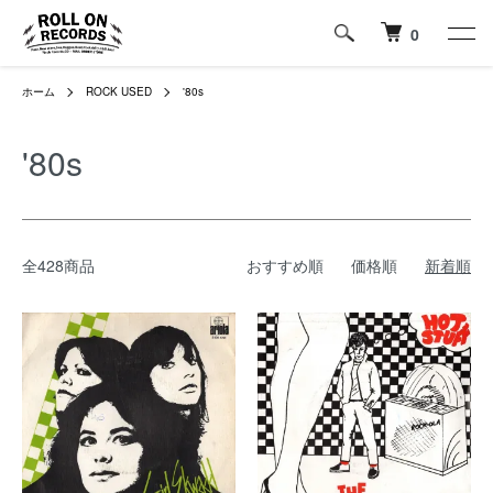
0
ホーム
ROCK USED
'80s
'80s
全428商品
おすすめ順
価格順
新着順