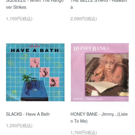
SQUEEZE - When The Hango
THE BELLE STARS - Hiawath
ver Strikes
a
1,100円(税込)
2,090円(税込)
SLACKS - Have A Bath
HONEY BANE - Jimmy...(Liste
n To Me)
1,250円(税込)
1,760円(税込)