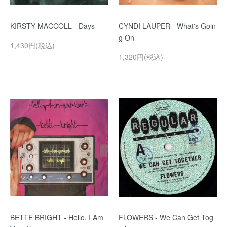
KIRSTY MACCOLL - Days
CYNDI LAUPER - What's Goin
g On
1,430円(税込)
1,320円(税込)
BETTE BRIGHT - Hello, I Am
FLOWERS - We Can Get Tog