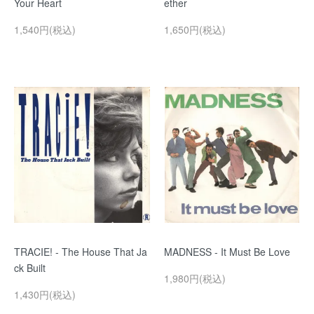
Your Heart
ether
1,540円(税込)
1,650円(税込)
TRACIE! - The House That Ja
MADNESS - It Must Be Love
ck Built
1,980円(税込)
1,430円(税込)