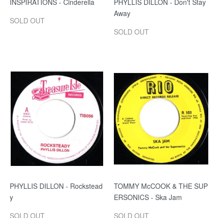
INSPIRATIONS - Cinderella
PHYLLIS DILLON - Don't Stay
Away
SOLD OUT
SOLD OUT
PHYLLIS DILLON - Rockstead
TOMMY McCOOK & THE SUP
y
ERSONICS - Ska Jam
SOLD OUT
SOLD OUT