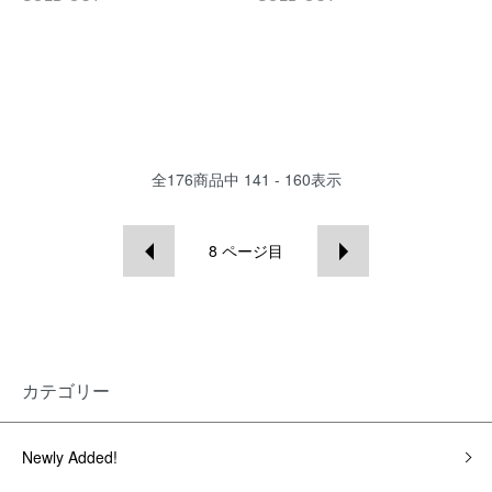
全
176
商品中
141 - 160
表示
8
ページ目
カテゴリー
Newly Added!