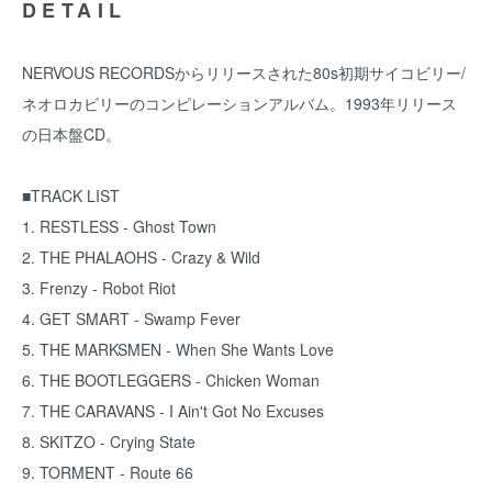
DETAIL
NERVOUS RECORDSからリリースされた80s初期サイコビリー/
ネオロカビリーのコンピレーションアルバム。1993年リリース
の日本盤CD。
■TRACK LIST
1. RESTLESS - Ghost Town
2. THE PHALAOHS - Crazy & Wild
3. Frenzy - Robot Riot
4. GET SMART - Swamp Fever
5. THE MARKSMEN - When She Wants Love
6. THE BOOTLEGGERS - Chicken Woman
7. THE CARAVANS - I Ain't Got No Excuses
8. SKITZO - Crying State
9. TORMENT - Route 66