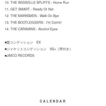
10. THE WIGSVILLE SPLIFFS - Home Run
11. GET SMART - Ready Or Not
12. THE MARKSMEN - Walk On Bye
13. THE BOOTLEGGERS - I'm Comin'
14. THE CARAVANS - Alcohol Eyes
■盤コンディション EX
■ジャケットコンディション VG+（帯付き）
■JIMCO RECORDS
CALENDAR