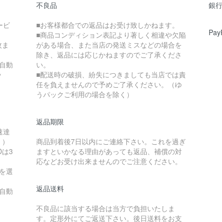
不良品
銀行
ービ
■お客様都合での返品はお受け致しかねます。
Pa
■商品コンディション表記より著しく相違や欠陥
枚ま
がある場合、また当店の発送ミスなどの場合を
除き、返品には応じかねますのでご了承くださ
自動
い。
ッ
■配送時の破損、紛失につきましても当店では責
任を負えませんので予めご了承ください。（ゆ
うパックご利用の場合を除く）
返品期限
速達
。）
商品到着後7日以内にご連絡下さい。これを過ぎ
Dは3
ますといかなる理由があっても返品、補償の対
応などお受け出来ませんのでご注意ください。
を選
返品送料
自動
不良品に該当する場合は当方で負担いたしま
す。定形外にてご返送下さい。後日送料をお支