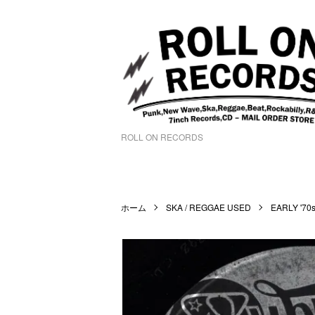
ROLL ON RECORDS
ホーム
SKA / REGGAE USED
EARLY '70