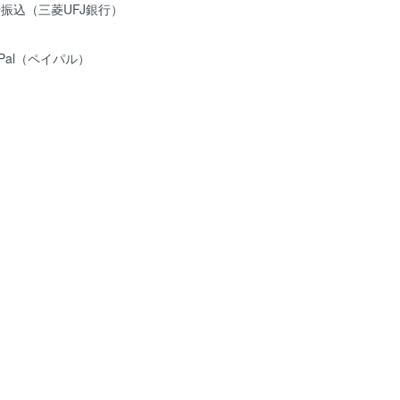
振込（三菱UFJ銀行）
yPal（ペイパル）