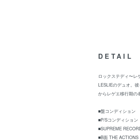
DETAIL
ロックステディ〜レゲエシ
LESLIEのデュオ
からレゲエ移行期の名
■盤コンディション G(clo
■P/Sコンディション
■SUPREME RECOR
■B面 THE ACTIONS 