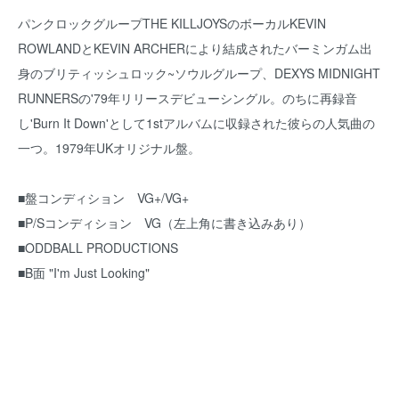
パンクロックグループTHE KILLJOYSのボーカルKEVIN
ROWLANDとKEVIN ARCHERにより結成されたバーミンガム出
身のブリティッシュロック~ソウルグループ、DEXYS MIDNIGHT
RUNNERSの'79年リリースデビューシングル。のちに再録音
し'Burn It Down'として1stアルバムに収録された彼らの人気曲の
一つ。1979年UKオリジナル盤。
■盤コンディション VG+/VG+
■P/Sコンディション VG（左上角に書き込みあり）
■ODDBALL PRODUCTIONS
■B面 "I'm Just Looking"