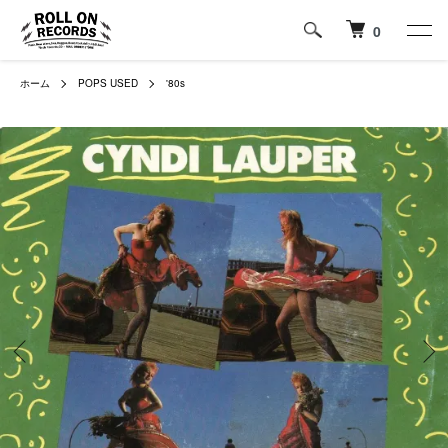
0
ホーム
POPS USED
'80s