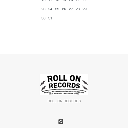
23
24
25
26
27
28
29
30
31
ROLL ON RECORDS