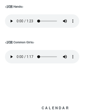
<試聴 Hands>
<試聴 Common Girls>
CALENDAR