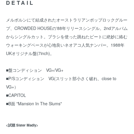
DETAIL
メルボルンにて結成されたオーストラリアンポップロックグルー
プ、CROWDED HOUSEの'88年リリースシングル。2ndアルバム
からシングルカット。ブラシを使った跳ねたビートに絶妙に絡む
ウォーキングベースが心地良いネオアコ人気ナンバー。1988年
UKオリジナル盤(7inch)。
■盤コンディション VG+/VG+
■P/Sコンディション VG(スリット部小さく破れ、close to
VG+）
■CAPITOL
■B面 "Mansion In The Slums"
<試聴 Sister Madly>