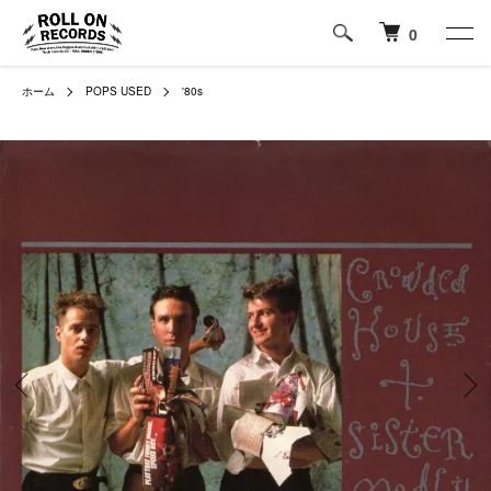
0
ホーム
POPS USED
'80s