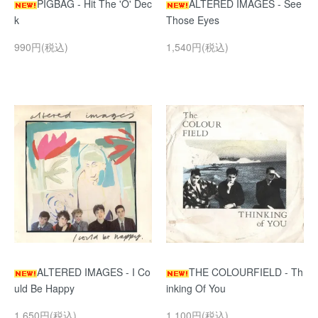
PIGBAG - Hit The 'O' Dec
ALTERED IMAGES - See
k
Those Eyes
990円(税込)
1,540円(税込)
ALTERED IMAGES - I Co
THE COLOURFIELD - Th
uld Be Happy
inking Of You
1,650円(税込)
1,100円(税込)